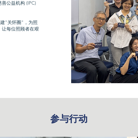
益机构 (IPC)
建"关怀圈"，为照
，让每位照顾者在艰
​参与行动