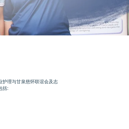
业护理与甘泉慈怀联谊会及志
括: